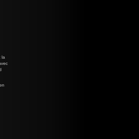
 la
avec
d
Ben